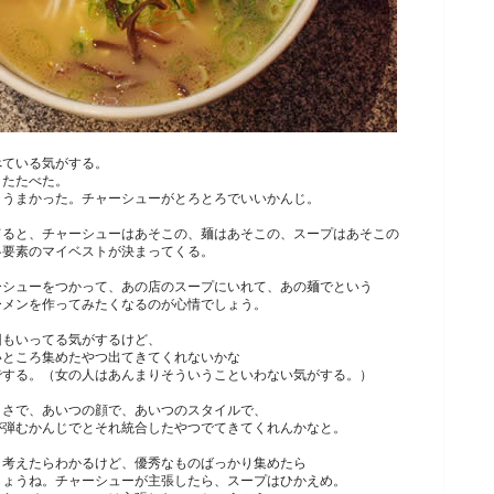
べている気がする。
またたべた。
、うまかった。チャーシューがとろとろでいいかんじ。
てると、チャーシューはあそこの、麺はあそこの、スープはあそこの
各要素のマイベストが決まってくる。
ーシューをつかって、あの店のスープにいれて、あの麺でという
ーメンを作ってみたくなるのが心情でしょう。
回もいってる気がするけど、
いところ集めたやつ出てきてくれないかな
でする。（女の人はあんまりそういうこといわない気がする。）
まさで、あいつの顔で、あいつのスタイルで、
が弾むかんじでとそれ統合したやつでてきてくれんかなと。
と考えたらわかるけど、優秀なものばっかり集めたら
しょうね。チャーシューが主張したら、スープはひかえめ。