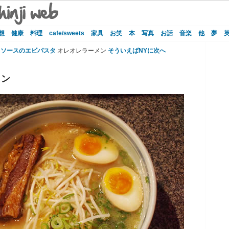
想
健康
料理
cafe/sweets
家具
お笑
本
写真
お話
音楽
他
夢
トソースのエビパスタ
オレオレラーメン
そういえばNYに次へ
メン