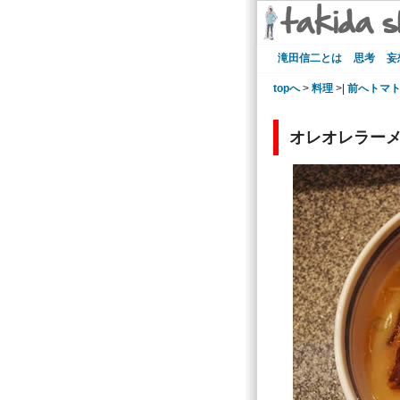
滝田信二とは
思考
妄
topへ
>
料理
>|
前へトマ
オレオレラー